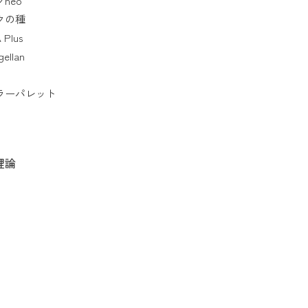
neo
クの種
 Plus
gellan
ラーパレット
理論