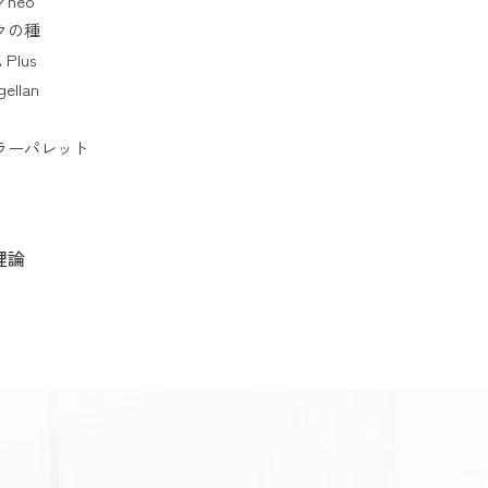
neo
クの種
 Plus
gellan
ラーパレット
理論